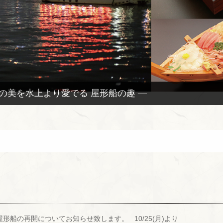
々の美を水上より愛でる 屋形船の趣 —
形船の再開についてお知らせ致します。 10/25(月)より