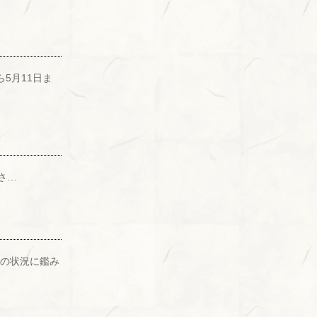
5月11日ま
さ…
大の状況に鑑み