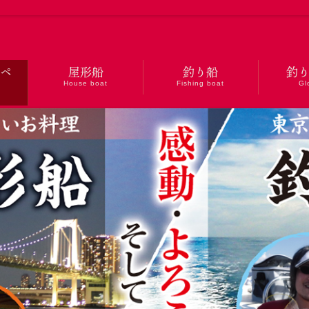
プペ
屋形船
釣り船
釣
House boat
Fishing boat
Gl