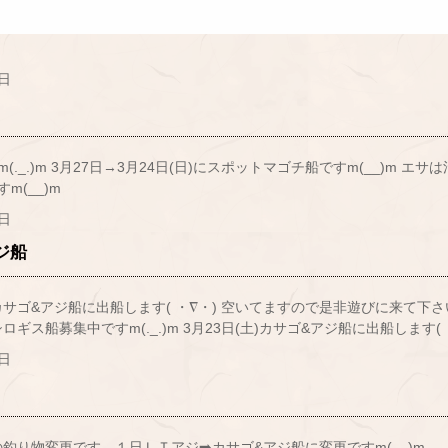
9日
(._.)m 3月27日→3月24日(日)にスポットマゴチ船ですm(__)m
m(__)m
9日
ジ船
)カサゴ&アジ船に出船します( ・∇・) 空いてますので是非遊びに来て下さい
シロギス船募集中ですm(._.)m 3月23日(土)カサゴ&アジ船に出船します( 
8日
)の釣り物変更です。１日ＬＴアジ➡️カサゴ&アジ船に変更ですm(__)m