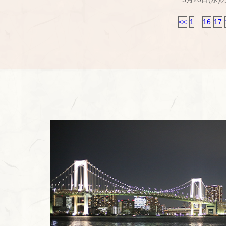
<<
1
...
16
17