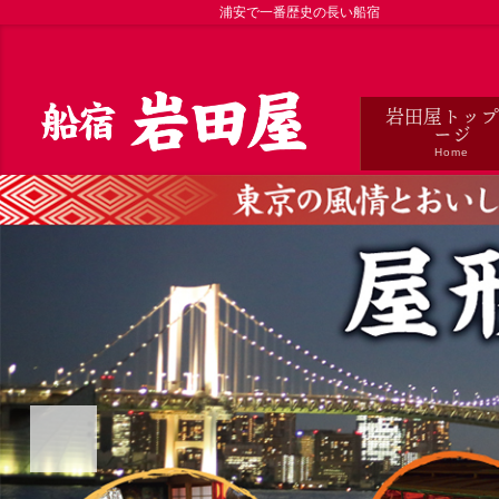
浦安で一番歴史の長い船宿
岩田屋
トッ
ージ
Home
Previous