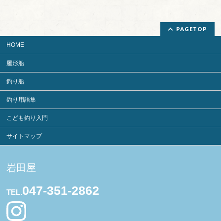
PAGETOP
HOME
屋形船
釣り船
釣り用語集
こども釣り入門
サイトマップ
岩田屋
047-351-2862
TEL.