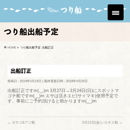
つり船出船予定
HOME
»
つり船出船予定
出船訂正
出船訂正
投稿日 : 2019年3月19日
最終更新日時 : 2019年4月25日
出船訂正ですm(._.)m 3月27日→3月24日(日)にスポットマ
ゴチ船ですm(__)m エサは活きエビ(サイマキ)使用予定で
す。事前にご予約頂けると助かりますm(__)m
←
カサゴ&アジ船
3月22日(金)シロギス船
→