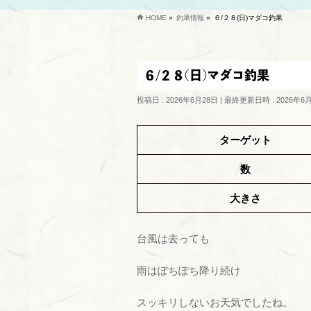
HOME
»
釣果情報
»
６/２８(日)マダコ釣果
６/２８(日)マダコ釣果
投稿日 : 2026年6月28日
最終更新日時 : 2026年6
ターゲット
数
大きさ
台風は去っても
雨はぽちぽち降り続け
スッキリしないお天気でしたね。