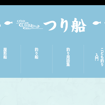
屋形船
釣り船
釣り用語集
こども釣り
入門