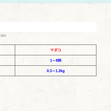
月28日
マダコ
1～8杯
0.3～1.2kg