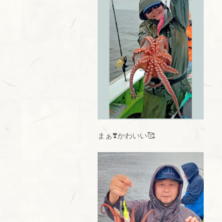
まぁ❣️かわいい🥰