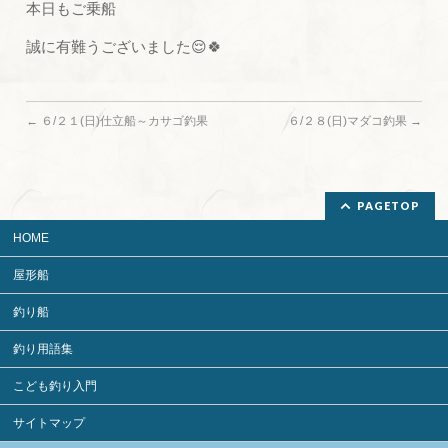
本日もご乗船
誠に有難うございました😌🍀
←
６/２１(日)仕立船～カサゴ釣果
６/２８(日)マダコ釣果
→
PAGETOP
HOME
屋形船
釣り船
釣り用語集
こども釣り入門
サイトマップ