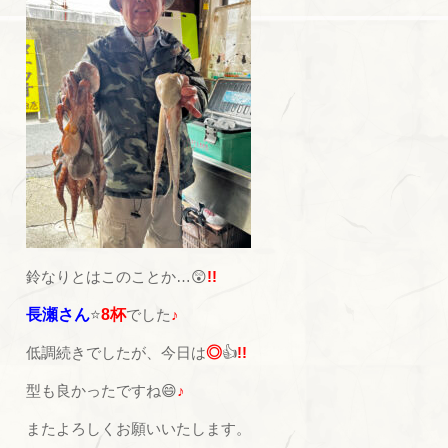
鈴なりとはこのことか…😲
!!
長瀬さん
⭐
8杯
でした
♪
低調続きでしたが、今日は
◎
👍
!!
型も良かったですね😄
♪
またよろしくお願いいたします。