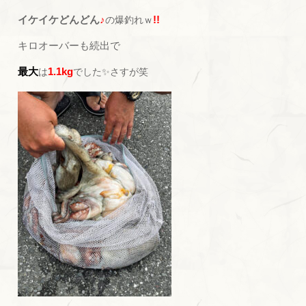
イケイケどんどん
♪
!!
の
爆釣れｗ
キロオーバーも続出で
最大
1.1kg
は
でした✨さすが笑