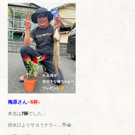
梅原さん
⭐
6杯
♪
本当は
7杯
でした…
排水口よりサヨうナラ～…👋
😭