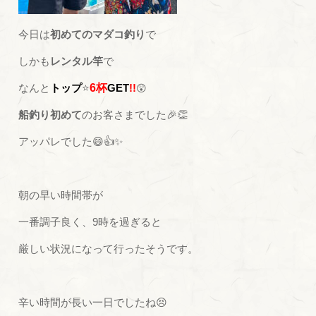
今日は
初めてのマダコ釣り
で
しかも
レンタル竿
で
なんと
トップ
⭐
6杯
GET
!!
😲
船釣り初めて
のお客さまでした🎉👏
アッパレでした😄👍✨
朝の早い時間帯が
一番調子良く、9時を過ぎると
厳しい状況になって行ったそうです。
辛い時間が長い一日でしたね😣