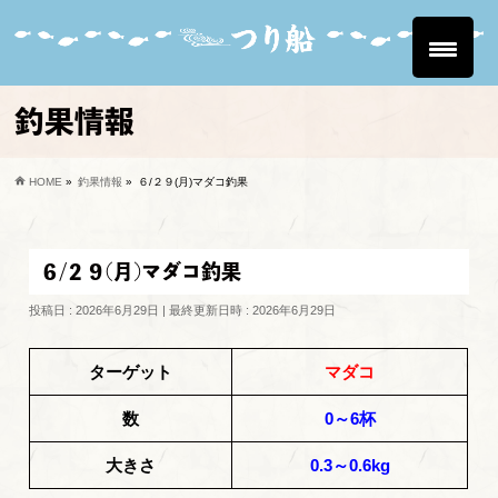
釣果情報
HOME
»
釣果情報
»
６/２９(月)マダコ釣果
６/２９(月)マダコ釣果
投稿日 : 2026年6月29日
最終更新日時 : 2026年6月29日
ターゲット
マダコ
数
0～6杯
大きさ
0.3～0.6kg