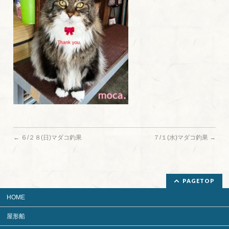
←
６/２８(日)マダコ釣果
７/１(水)マダコ釣果
→
PAGETOP
HOME
屋形船