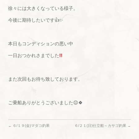
徐々には大きくなっている様子。
今後に期待したいです👍✨
本日もコンディションの悪い中
一日おつかれさまでした
!!
また次回もお待ち致しております。
ご乗船ありがとうございました😌🍀
←
６/１９(金)マダコ釣果
６/２１(日)仕立船～カサゴ釣果
→