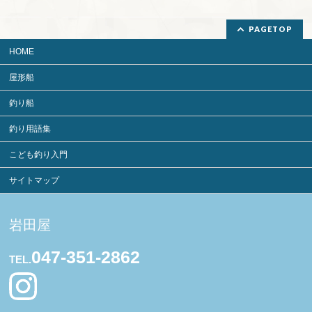
PAGETOP
HOME
屋形船
釣り船
釣り用語集
こども釣り入門
サイトマップ
岩田屋
047-351-2862
TEL.