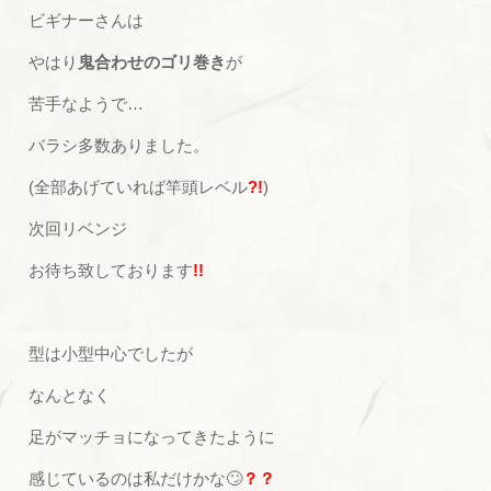
ビギナーさんは
やはり
鬼合わせのゴリ巻き
が
苦手なようで…
バラシ多数ありました。
(全部あげていれば竿頭レベル
?!
)
次回リベンジ
お待ち致しております
!!
型は小型中心でしたが
なんとなく
足がマッチョになってきたように
感じているのは私だけかな🙄
？？