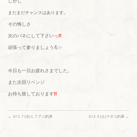
しかし
まだまだチャンスはあります。
その悔しさ
次のバネにして下さいっ
!!
頑張って参りましょう💪✨
今日も一日お疲れさまでした。
また次回リベンジ
お待ち致しております
!!
←
６/１７(水)ＬＴアジ釣果
６/２０(土)マダコ釣果
→