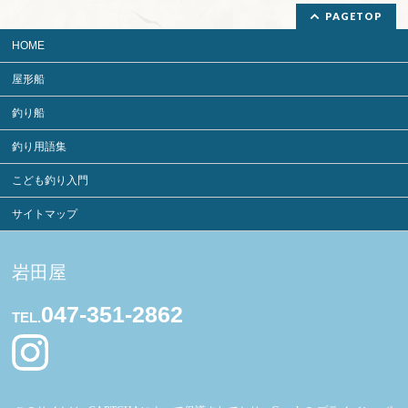
PAGETOP
HOME
屋形船
釣り船
釣り用語集
こども釣り入門
サイトマップ
岩田屋
047-351-2862
TEL.