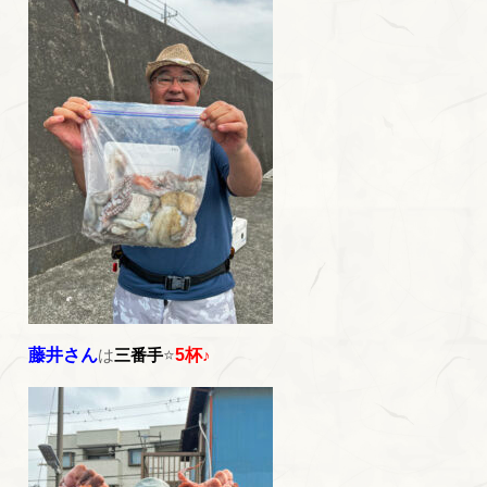
藤井さん
は
三番手
⭐
5杯
♪