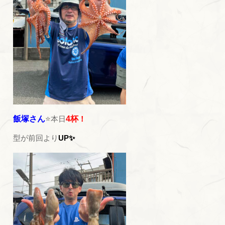
飯塚さん
⭐本日
4杯
！
型が前回より
UP✨