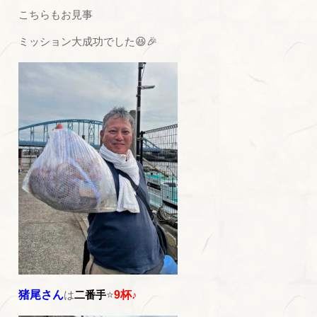
こちらもお見事
ミッション大成功でした😆🎉
猪尾さん
は
二番手
⭐
9杯
♪