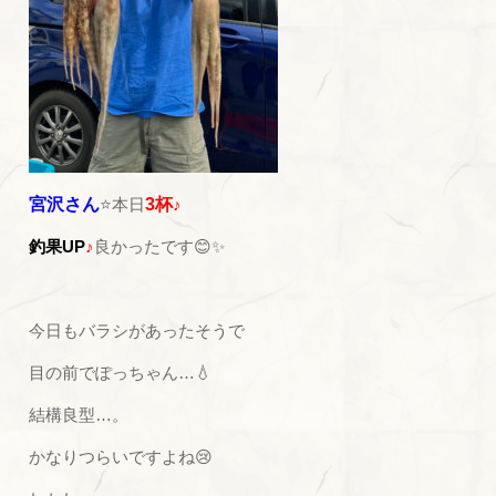
宮沢さん
⭐本日
3杯
♪
釣果UP
♪
良かったです😊✨
今日もバラシがあったそうで
目の前でぽっちゃん…💧
結構良型…。
かなりつらいですよね😢