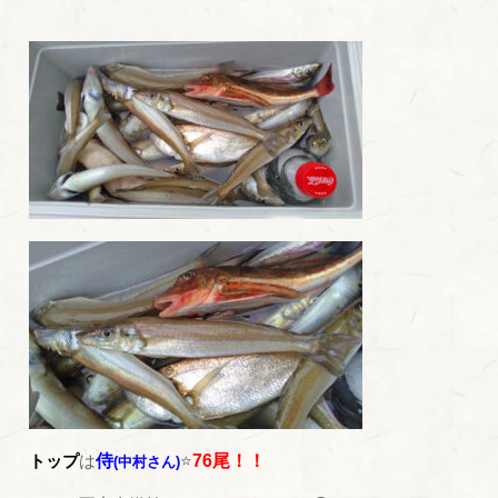
トップ
は
侍
⭐
76尾！！
(中村さん)