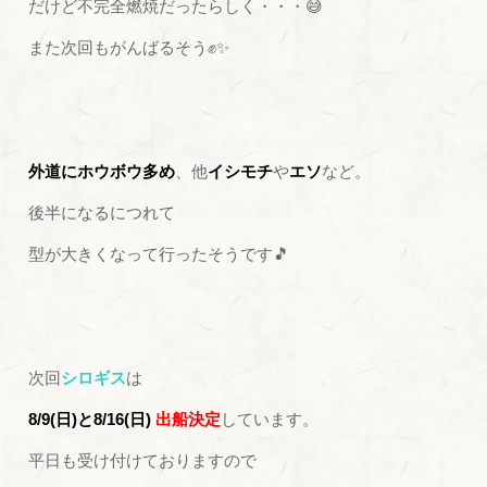
だけど不完全燃焼だったらしく・・・😅
また次回もがんばるそう✊✨
外道にホウボウ多め
、他
イシモチ
や
エソ
など。
後半になるにつれて
型が大きくなって行ったそうです🎵
次回
シロギス
は
8/9(日)と8/16(日)
出船決定
しています。
平日も受け付けておりますので