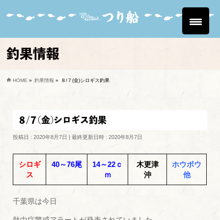
釣果情報
HOME
»
釣果情報
»
８/７(金)シロギス釣果
８/７(金)シロギス釣果
投稿日 : 2020年8月7日
最終更新日時 : 2020年8月7日
シロギ
40～76尾
14～22ｃ
木更津
ホウボウ
ス
ｍ
沖
他
千葉県は今日
熱中症警戒アラートが発表されていました。