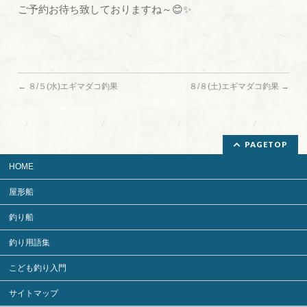
ご予約お待ち致しておりますね～😊✨
←
８/５(水)エギマダコ釣果
８/８(土)エギマダコ釣果
→
PAGETOP
HOME
屋形船
釣り船
釣り用語集
こども釣り入門
サイトマップ