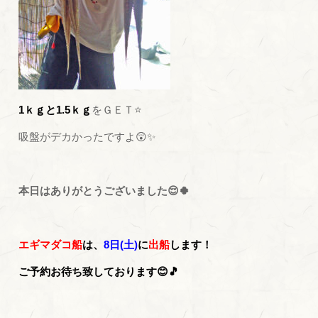
1ｋｇと1.5ｋｇ
をＧＥＴ⭐
吸盤がデカかったですよ😲✨
本日はありがとうございました😌🍀
エギマダコ船
は、
8日(土)
に
出船
します！
ご予約お待ち致しております😊🎵