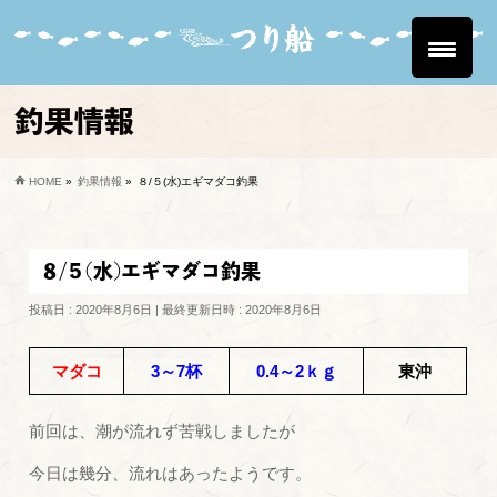
釣果情報
HOME
»
釣果情報
»
８/５(水)エギマダコ釣果
８/５(水)エギマダコ釣果
投稿日 : 2020年8月6日
最終更新日時 : 2020年8月6日
マダコ
3～7杯
0.4～2ｋｇ
東沖
前回は、潮が流れず苦戦しましたが
今日は幾分、流れはあったようです。