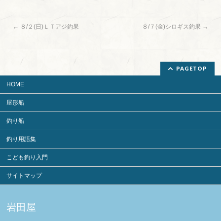
←
８/２(日)ＬＴアジ釣果
８/７(金)シロギス釣果
→
PAGETOP
HOME
屋形船
釣り船
釣り用語集
こども釣り入門
サイトマップ
岩田屋