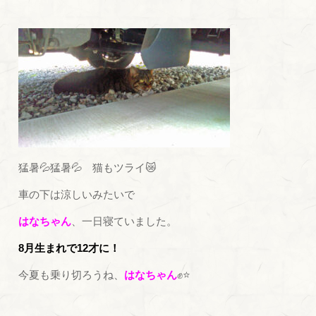
猛暑💦猛暑💦 猫もツライ😿
車の下は涼しいみたいで
はなちゃん
、一日寝ていました。
8月生まれで12才に！
今夏も乗り切ろうね、
はなちゃん
✊⭐