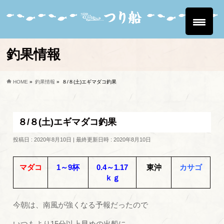
釣果情報
HOME
»
釣果情報
»
８/８(土)エギマダコ釣果
８/８(土)エギマダコ釣果
投稿日 : 2020年8月10日
最終更新日時 : 2020年8月10日
マダコ
1～9杯
0.4～1.17
東沖
カサゴ
ｋｇ
今朝は、南風が強くなる予報だったので
いつもより15分以上早めの出船に。