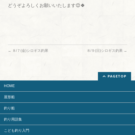
どうぞよろしくお願いいたします😌🍀
←
８/７(金)シロギス釣果
８/９(日)シロギス釣果
→
PAGETOP
HOME
屋形船
釣り船
釣り用語集
こども釣り入門