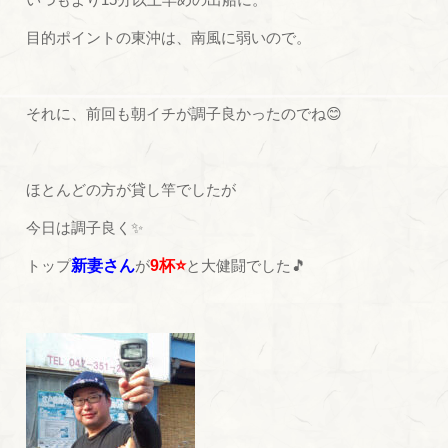
目的ポイントの東沖は、南風に弱いので。
それに、前回も朝イチが調子良かったのでね😊
ほとんどの方が貸し竿でしたが
今日は調子良く✨
トップ
新妻さん
が
9杯⭐
と大健闘でした🎵