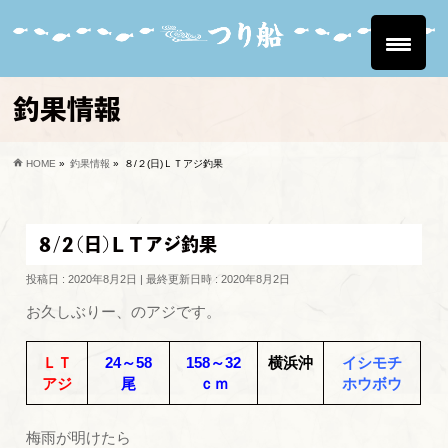
釣果情報
HOME
»
釣果情報
»
８/２(日)ＬＴアジ釣果
８/２(日)ＬＴアジ釣果
投稿日 : 2020年8月2日
最終更新日時 : 2020年8月2日
お久しぶりー、のアジです。
ＬＴ
24～58
158～32
横浜沖
イシモチ
アジ
尾
ｃｍ
ホウボウ
梅雨が明けたら