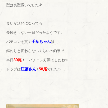
型は良型揃いでした🎵
食いが活発になっても
長続きしない一日だったようです。
バチコンを貫く
千葉ちゃん
は
餌釣りと変わらないくらいの釣果で
本日
30尾
！！バチコン好調でしたね✨
トップは
江藤さん
⭐
58尾
でした✨