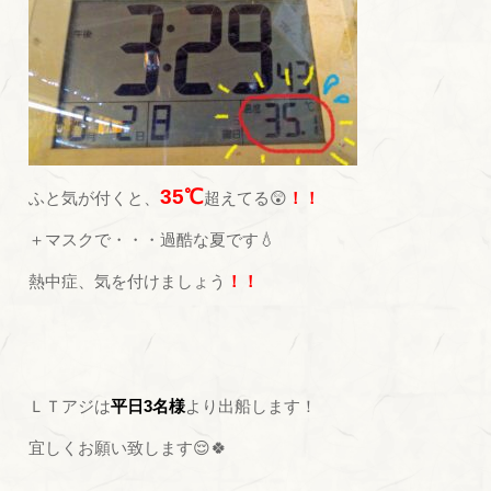
35℃
ふと気が付くと、
超えてる😲
！！
＋マスクで・・・過酷な夏です💧
熱中症、気を付けましょう
！！
ＬＴアジは
平日3名様
より出船します！
宜しくお願い致します😌🍀