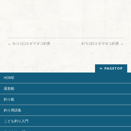
←
８/１(土)エギマダコ釣果
８/５(水)エギマダコ釣果
→
PAGETOP
HOME
屋形船
釣り船
釣り用語集
こども釣り入門