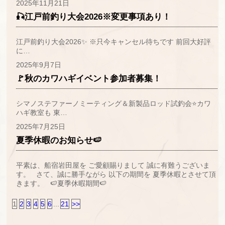
2025年11月21日
🎣江戸前釣り大会2026※変更事項あり！
江戸前釣り大会2026✨ ※只今キャンセル待ちです 前回大好評
に…
2025年9月7日
🚩秋のカワハギイベント参加者募集！
シマノステファーノミーティング＆新製品ロッド試釣会⭐カワ
ハギ教室も 東…
2025年7月25日
夏季休暇のお知らせ🍉
平素は、船宿岩田屋を ご愛顧賜りまして 誠に有難うございま
す。 さて、誠に勝手ながら 以下の期間を 夏季休暇とさせて頂
きます。 🍉夏季休暇期間🍉
1
2
3
4
5
6
...
21
>>