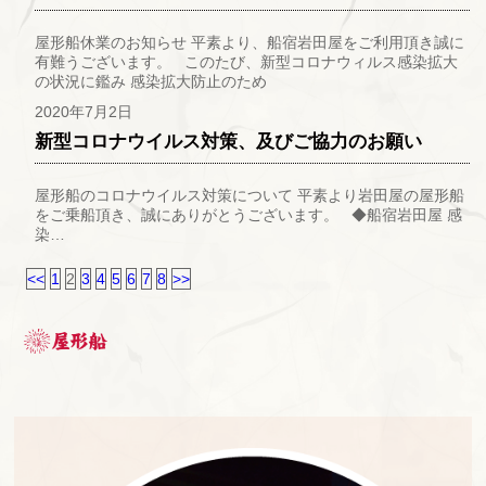
屋形船休業のお知らせ 平素より、船宿岩田屋をご利用頂き誠に
有難うございます。 このたび、新型コロナウィルス感染拡大
の状況に鑑み 感染拡大防止のため
2020年7月2日
新型コロナウイルス対策、及びご協力のお願い
屋形船のコロナウイルス対策について 平素より岩田屋の屋形船
をご乗船頂き、誠にありがとうございます。 ◆船宿岩田屋 感
染…
<<
1
2
3
4
5
6
7
8
>>