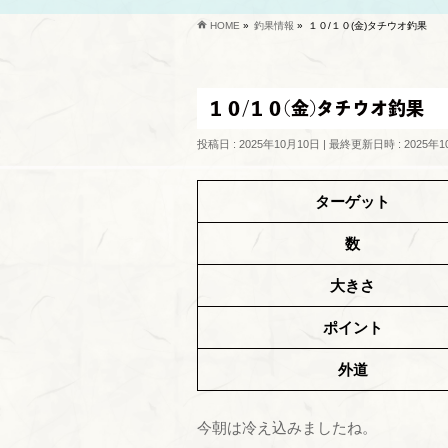
HOME
»
釣果情報
»
１０/１０(金)タチウオ釣果
１０/１０(金)タチウオ釣果
投稿日 : 2025年10月10日
最終更新日時 : 2025年1
ターゲット
数
大きさ
ポイント
外道
今朝は冷え込みましたね。