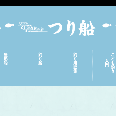
屋形船
釣り船
釣り用語集
こども釣り
入門