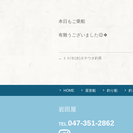
本日もご乗船
有難うございました😌🍀
←
１０/８(水)タチウオ釣果
HOME
屋形船
釣り船
釣
岩田屋
047-351-2862
TEL.