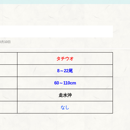
0月10日
タチウオ
8～22尾
60～110cm
走水沖
なし