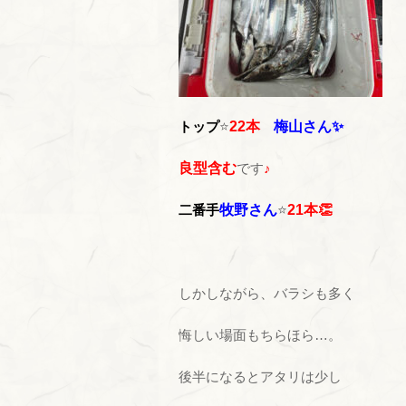
トップ
⭐
22本
梅山さん✨
良型含む
です
♪
二番手
牧野さん
⭐
21本👏
しかしながら、バラシも多く
悔しい場面もちらほら…。
後半になるとアタリは少し