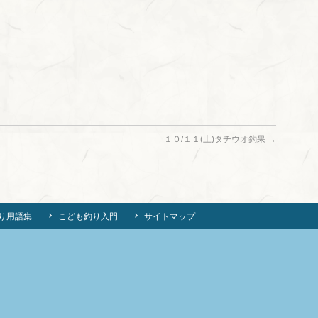
１０/１１(土)タチウオ釣果
→
り用語集
こども釣り入門
サイトマップ