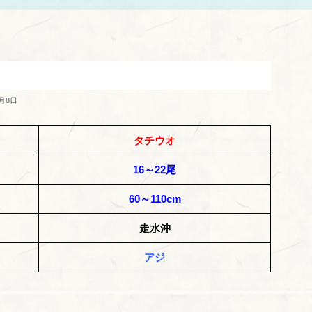
0月8日
タチウオ
16～22尾
60～110cm
走水沖
アジ