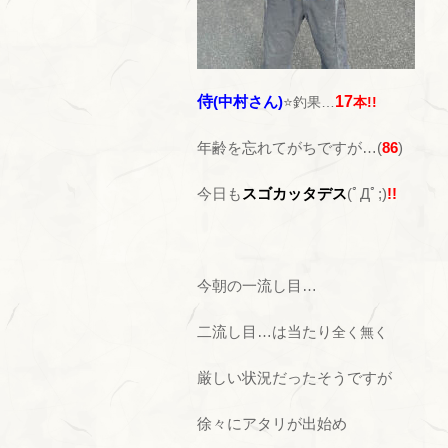
侍
(中村さん)
17
⭐釣果
…
本!!
年齢を忘れてがちですが…(
86
)
今日も
スゴカッタデス
(ﾟДﾟ;)
!!
今朝の一流し目…
二流し目…は当たり
全く
無く
厳しい状況だったそうですが
徐々にアタリが出始め