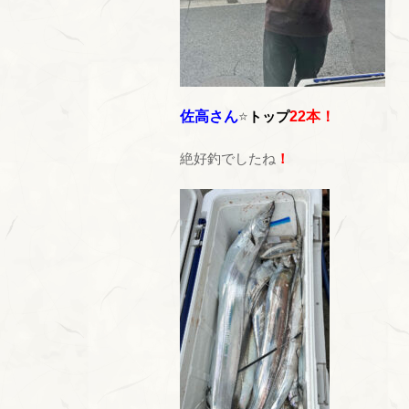
佐高さん
⭐
トップ
22本！
絶好釣でしたね
！