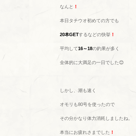
なんと
！
本日タチウオ初めての方でも
20本GET
するなどの快挙
！
平均して
16～18
の釣果が多く
全体的に大満足の一日でした😊
しかし、潮も速く
オモリも80号を使ったので
その分かなり体力消耗しましたね。
本当にお疲れさまでした
！