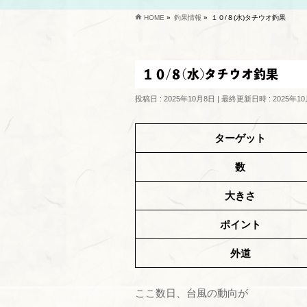
HOME
»
釣果情報
»
１０/８(水)タチウオ釣果
１０/８(水)タチウオ釣果
投稿日 : 2025年10月8日
最終更新日時 : 2025年1
ターゲット
数
大きさ
ポイント
外道
ここ数日、台風の動向が