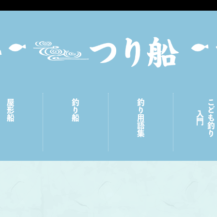
屋形船
釣り船
釣り用語集
こども釣り
入門