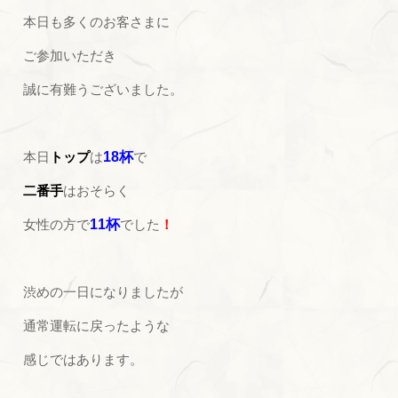
本日も多くのお客さまに
ご参加いただき
誠に有難うございました。
本日
トップ
は
18杯
で
二番手
はおそらく
女性の方で
11杯
でした
！
渋めの一日になりましたが
通常運転に戻ったような
感じではあります。