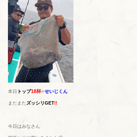
本日
トップ
18杯
⭐
せいじくん
またまた
ズッシリGET
!!
今日はみなさん