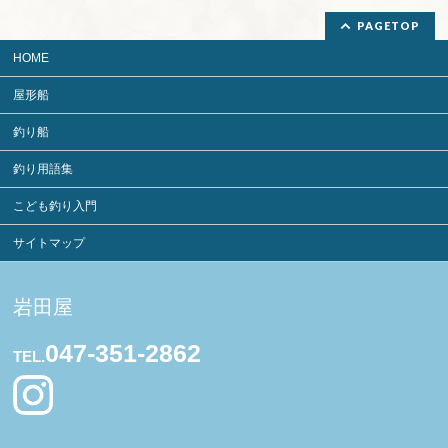
PAGETOP
HOME
屋形船
釣り船
釣り用語集
こども釣り入門
サイトマップ
岩田屋
047-351-2862
TEL.