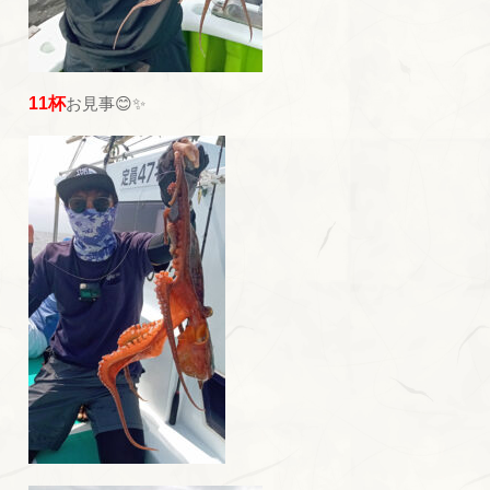
11杯
お見事😊✨