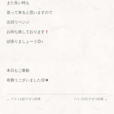
また良い時も
巡って来ると思いますので
次回リベンジ
お待ち致しております
！
頑張りましょーう😊
♪
本日もご乗船
有難うございました😌🍀
←
７/１１(金)マダコ釣果
７/１３(日)マダコ釣果
→