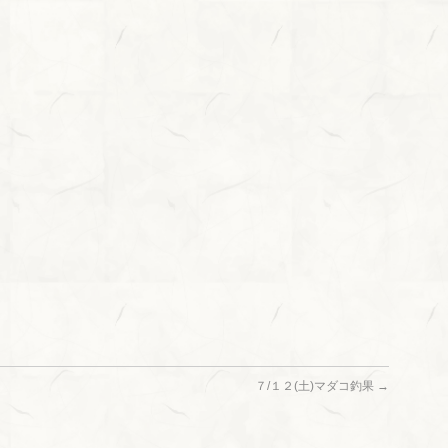
７/１２(土)マダコ釣果
→