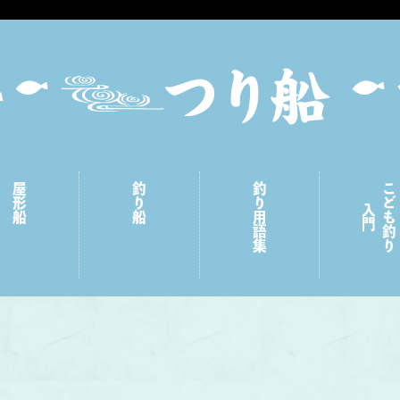
屋形船
釣り船
釣り用語集
こども釣り
入門