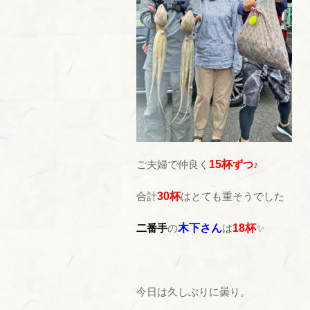
ご夫婦で仲良く
15杯
ずつ♪
合計
30杯
はとても重そうでした
二番手
の
木下さん
は
18杯
✨
今日は久しぶりに曇り。