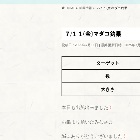
HOME
»
釣果情報
»
７/１１(金)マダコ釣果
７/１１(金)マダコ釣果
投稿日 : 2025年7月11日
最終更新日時 : 2025年7
ターゲット
数
大きさ
本日も出船出来ました
！
お集まり頂いたみなさま
誠にありがとうございました
！