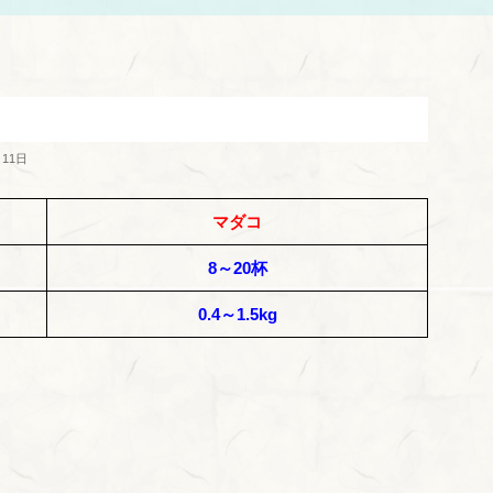
月11日
マダコ
8～20杯
0.4～1.5kg