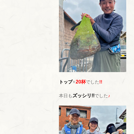
トップ
⭐
20杯
でした
!!
本日も
ズッシリ!!
でした
♪