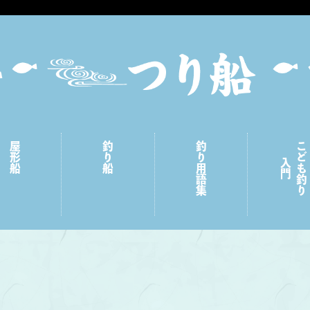
屋形船
釣り船
釣り用語集
こども釣り
入門