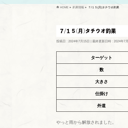
HOME
»
釣果情報
»
７/１５(月)タチウオ釣果
７/１５(月)タチウオ釣果
投稿日 : 2024年7月15日
最終更新日時 : 2024年7
ターゲット
数
大きさ
仕掛け
外道
やっと雨から解放されました。