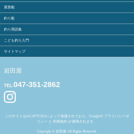
屋形船
釣り船
釣り用語集
こども釣り入門
サイトマップ
岩田屋
047-351-2862
TEL.
このサイトはreCAPTCHAによって保護されており、Googleの
プライバシーポ
リシー
と
利用規約
が適用されます。
Copyright ©
岩田屋
All Rights Reserved.