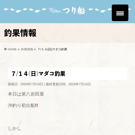
釣果情報
HOME
»
釣果情報
»
７/１４(日)マダコ釣果
７/１４(日)マダコ釣果
投稿日 : 2024年7月14日
最終更新日時 : 2024年7月14日
本日は第八岩田屋
沖釣り初出船
!!
しかし