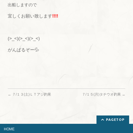
出船しますので
宜しくお願い致します
!!!!
(>_<)(>_<)(>_<)
がんばるぞー💦
←
７/１３(土)ＬＴアジ釣果
７/１５(月)タチウオ釣果
→
PAGETOP
HOME