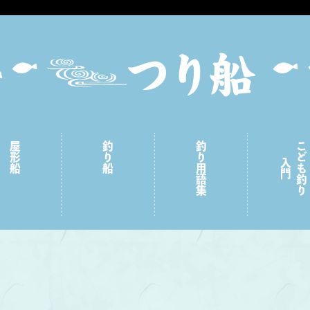
屋形船
釣り船
釣り用語集
こども釣り
入門