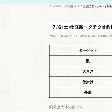
HOME
»
釣果情報
»
７/６(土)仕立船～タチウオ釣果
７/６(土)仕立船～タチウオ釣
投稿日 : 2024年7月6日
最終更新日時 : 2024年7月
ターゲット
数
大きさ
仕掛け
外道
釣果は大体の数です。