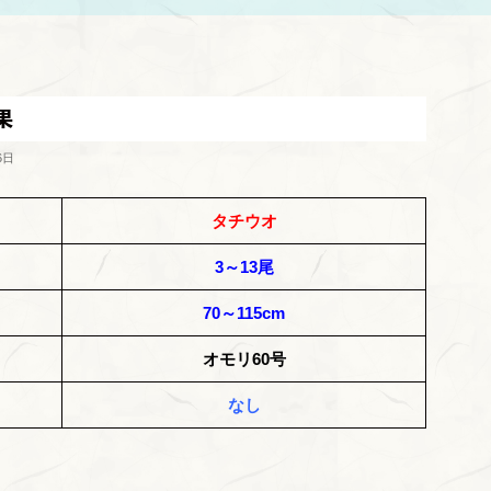
果
6日
タチウオ
3～13尾
70～115cm
オモリ60号
なし