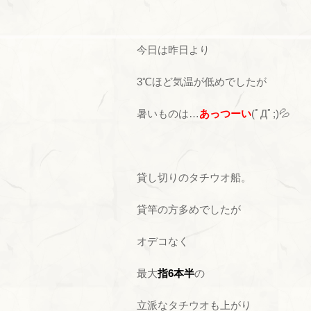
今日は昨日より
3℃ほど気温が低めでしたが
暑いものは…
あっつーい
(ﾟДﾟ;)💦
貸し切りのタチウオ船。
貸竿の方多めでしたが
オデコなく
最大
指6本半
の
立派なタチウオも上がり