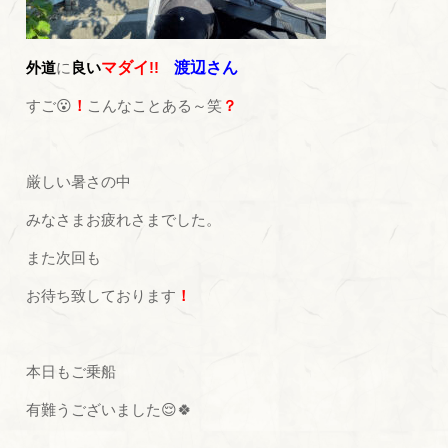
外道
に
良い
マダイ
!!
渡辺さん
すご😮
！
こんなことある～笑
？
厳しい暑さの中
みなさまお疲れさまでした。
また次回も
お待ち致しております
！
本日もご乗船
有難うございました😌🍀