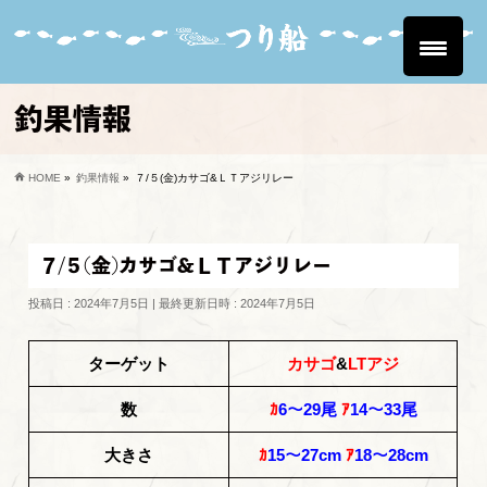
釣果情報
HOME
»
釣果情報
»
７/５(金)カサゴ&ＬＴアジリレー
７/５(金)カサゴ&ＬＴアジリレー
投稿日 : 2024年7月5日
最終更新日時 : 2024年7月5日
ターゲット
カサゴ
&
LTアジ
数
ｶ
6～29尾
ｱ
14～33尾
大きさ
ｶ
15～27cm
ｱ
18～28cm