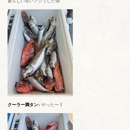
夏らしい良いアジでした😄
クーラー満タン
♪
やったー
！