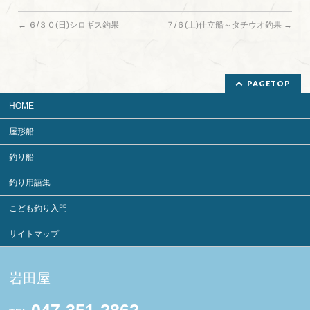
←
６/３０(日)シロギス釣果
７/６(土)仕立船～タチウオ釣果
→
PAGETOP
HOME
屋形船
釣り船
釣り用語集
こども釣り入門
サイトマップ
岩田屋