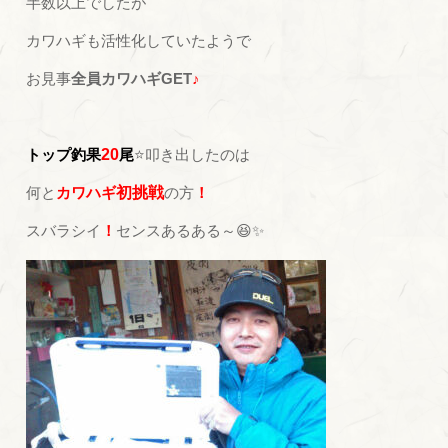
半数以上でしたが
カワハギも活性化していたようで
お見事
全員カワハギGET
♪
トップ釣果
20
尾
⭐叩き出したのは
何と
カワハギ
初挑戦
の方
！
スバラシイ
！
センスあるある～😆✨