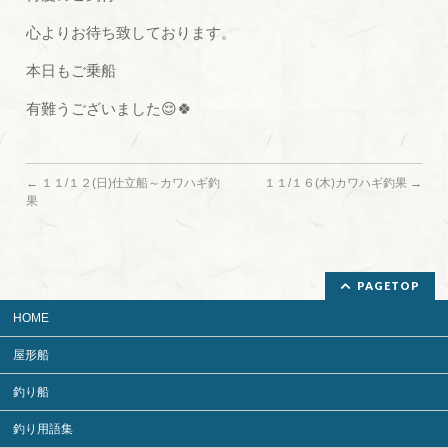
心よりお待ち致しております。
本日もご乗船
有難うございました😌🍀
←
１１/１２(日)仕立船～カワハギ釣
１１/１６(木)カワハギ釣果
→
果
PAGETOP
HOME
屋形船
釣り船
釣り用語集