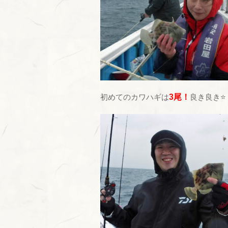
初めてのカワハギは
3尾！
良き良き⭐