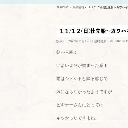
HOME
»
釣果情報
»
１１/１２(日)仕立船～カワハ
１１/１２(日)仕立船～カワハ
投稿日 : 2023年11月12日
最終更新日時 : 2023年1
朝から寒く
いよいよ冬が始まった感
！
雨はシトシトと降る感じで
気にならなかったようですが
ビギナーさんにとっては
キツかったですよね。