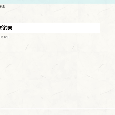
ギ釣果
ギ釣果
1月12日