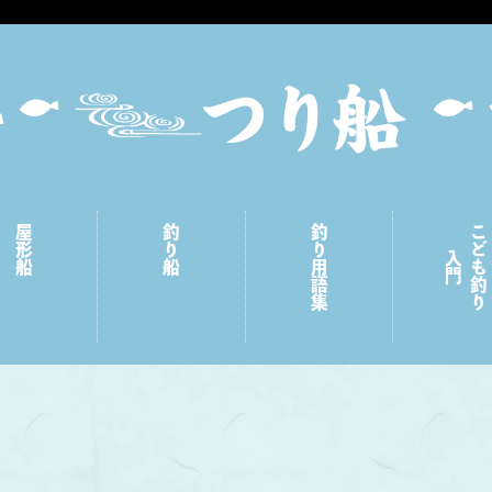
屋形船
釣り船
釣り用語集
こども釣り
入門