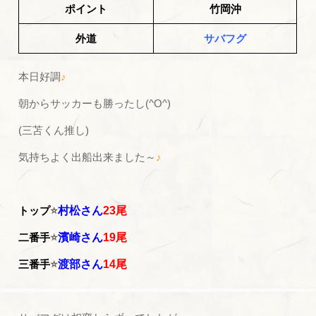
ポイント
竹岡沖
外道
サバフグ
本日好調
♪
朝からサッカーも勝ったし(^O^)
(三苫くん推し)
気持ちよく出船出来ました～
♪
トップ
⭐
村松さん
23尾
二番手
⭐
濱崎さん
19尾
三番手
⭐
渡部さん
14尾