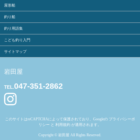
屋形船
釣り船
釣り用語集
こども釣り入門
サイトマップ
岩田屋
047-351-2862
TEL.
このサイトはreCAPTCHAによって保護されており、Googleの
プライバシーポ
リシー
と
利用規約
が適用されます。
Copyright ©
岩田屋
All Rights Reserved.