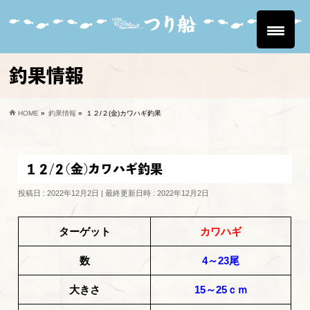
釣果情報
HOME
»
釣果情報
»
１２/２(金)カワハギ釣果
１２/２(金)カワハギ釣果
投稿日 : 2022年12月2日
最終更新日時 : 2022年12月2日
ターゲット
カワハギ
数
4～23尾
大きさ
15～25ｃｍ