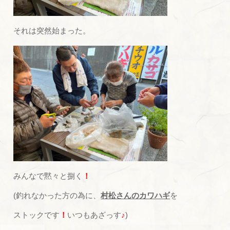
それは突然始まった。
みんなで黙々と捌く
！
(釣れなかった方の為に、
村松さんのカワハギ
を
ストックです
！
いつもあざっす
♪
)