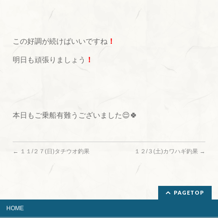
この好調が続けばいいですね
！
明日も頑張りましょう
！
本日もご乗船有難うございました😌🍀
←
１１/２７(日)タチウオ釣果
１２/３(土)カワハギ釣果
→
PAGETOP
HOME