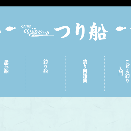
屋形船
釣り船
釣り用語集
こども釣り
入門