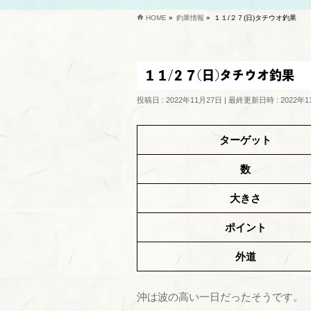
HOME
»
釣果情報
»
１１/２７(日)タチウオ釣果
１１/２７(日)タチウオ釣果
投稿日 : 2022年11月27日
最終更新日時 : 2022年1
ターゲット
数
大きさ
ポイント
外道
沖は波の高い一日だったそうです。