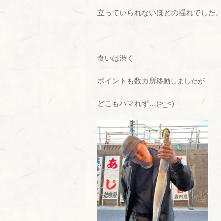
立っていられないほどの揺れでした
食いは渋く
ポイントも数カ所
移動
しましたが
どこもハマれず…(>_<)