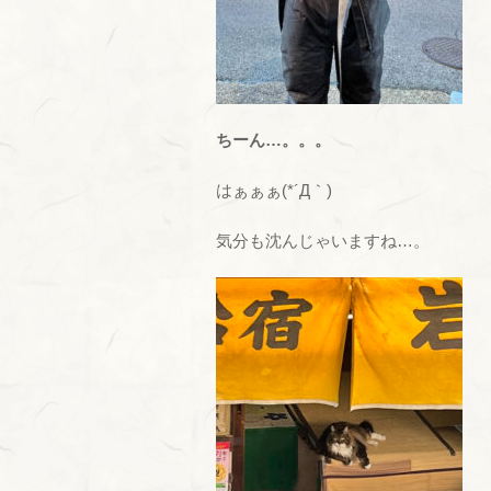
ちーん…。。。
はぁぁぁ(*´Д｀)
気分も沈んじゃいますね…。