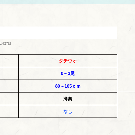
1月27日
タチウオ
0～3尾
80～105ｃｍ
湾奥
なし