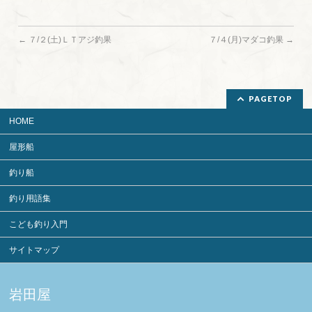
←
７/２(土)ＬＴアジ釣果
７/４(月)マダコ釣果
→
PAGETOP
HOME
屋形船
釣り船
釣り用語集
こども釣り入門
サイトマップ
岩田屋