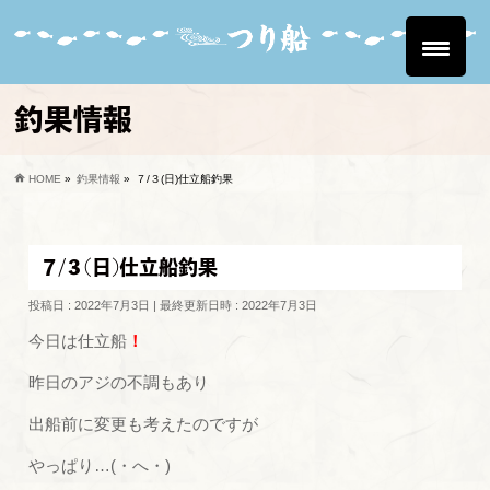
釣果情報
HOME
»
釣果情報
»
７/３(日)仕立船釣果
７/３(日)仕立船釣果
投稿日 : 2022年7月3日
最終更新日時 : 2022年7月3日
今日は仕立船
！
昨日のアジの不調もあり
出船前に変更も考えたのですが
やっぱり…(・へ・)