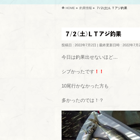
HOME
»
釣果情報
»
７/２(土)ＬＴアジ釣果
７/２(土)ＬＴアジ釣果
投稿日 : 2022年7月2日
最終更新日時 : 2022年7月
今日は釣果出せないほど…
シブかったです
！！
10尾行かなかった方も
多かったのでは！？