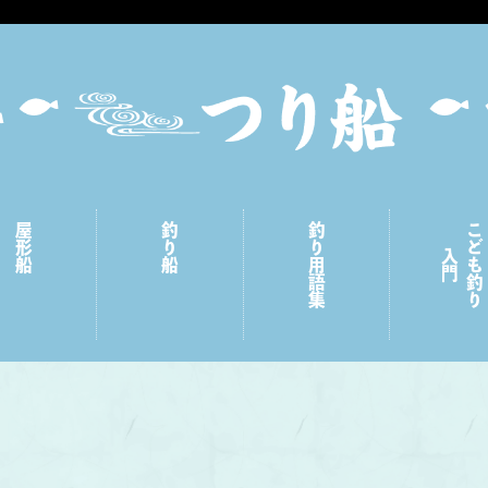
屋形船
釣り船
釣り用語集
こども釣り
入門