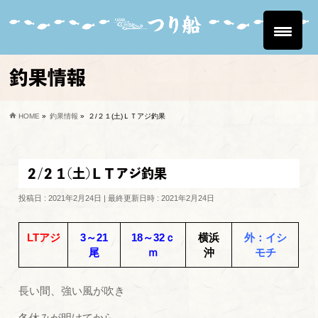
釣果情報
HOME
»
釣果情報
»
２/２１(土)ＬＴアジ釣果
２/２１(土)ＬＴアジ釣果
投稿日 : 2021年2月24日
最終更新日時 : 2021年2月24日
LTアジ
3～21
18～32ｃ
横浜
外：イシ
尾
ｍ
沖
モチ
長い間、強い風が吹き
冬休みが明けてから