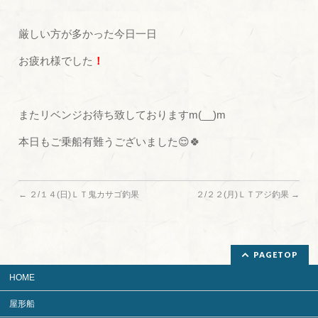
厳しい方が多かった今日一日
お疲れ様でした
！
またリベンジお待ち致しておりますm(__)m
本日もご乗船有難うございました😌🍀
←
２/１４(日)ＬＴ鬼カサゴ釣果
２/２２(月)ＬＴアジ釣果
→
PAGETOP
HOME
屋形船