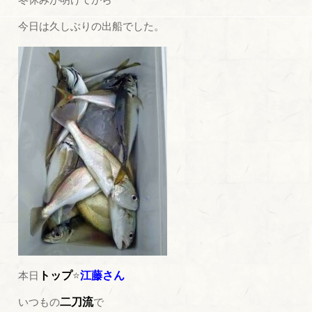
今日は久しぶりの出船でした。
本日
トップ
⭐
江藤さん
いつもの
二刀流
で