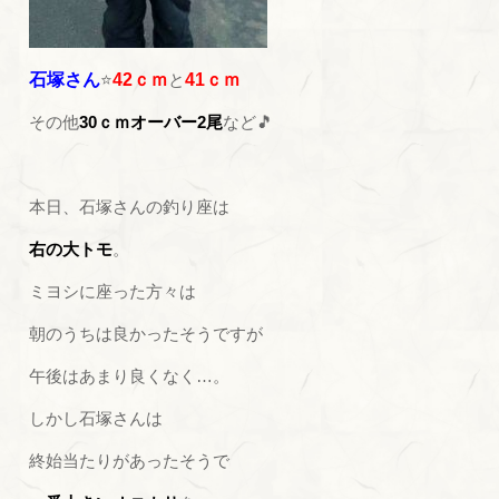
石塚さん
⭐
42ｃｍ
と
41ｃｍ
その他
30ｃｍオーバー2尾
など🎵
本日、石塚さんの釣り座は
右の大トモ
。
ミヨシに座った方々は
朝のうちは良かったそうですが
午後はあまり良くなく…。
しかし石塚さんは
終始当たりがあったそうで