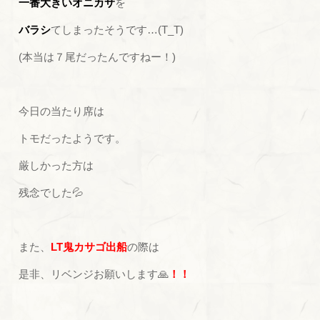
一番大きいオニカサ
を
バラシ
てしまったそうです…(T_T)
(本当は７尾だったんですねー！)
今日の当たり席は
トモだったようです。
厳しかった方は
残念でした💦
また、
LT鬼カサゴ出船
の際は
是非、リベンジお願いします🙏
！！