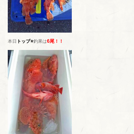
本日
トップ⭐
釣果は
6尾
！！