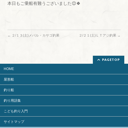
本日もご乗船有難うございました😌🍀
←
２/１３(土)メバル・カサゴ釣果
２/２１(土)ＬＴアジ釣果
→
PAGETOP
HOME
屋形船
釣り船
釣り用語集
こども釣り入門
サイトマップ