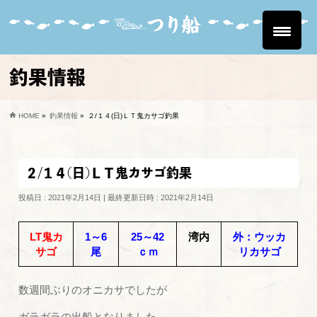
釣果情報
HOME
»
釣果情報
»
２/１４(日)ＬＴ鬼カサゴ釣果
２/１４(日)ＬＴ鬼カサゴ釣果
投稿日 : 2021年2月14日
最終更新日時 : 2021年2月14日
LT鬼カ
1～6
25～42
湾内
外：ウッカ
サゴ
尾
ｃｍ
リカサゴ
数週間ぶりのオニカサでしたが
ガラガラの出船となりました。