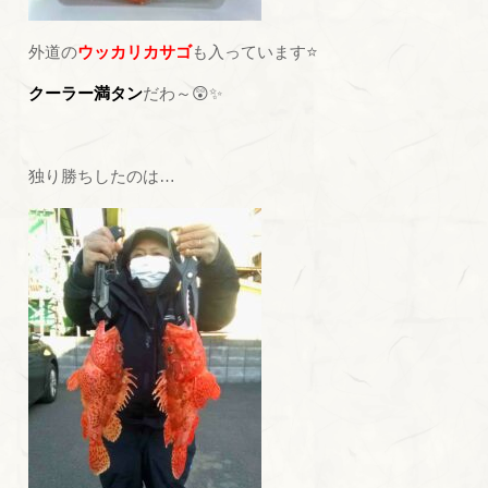
外道の
ウッカリカサゴ
も入っています⭐
クーラー満タン
だわ～😲✨
独り勝ちしたのは…