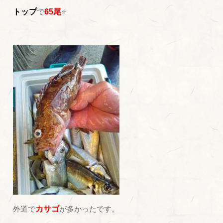
トップ
で
65尾
⭐
外道で
カサゴ
が多かったです。