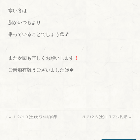
寒い冬は
脂がいつもより
乗っていることでしょう😊🎵
また次回も宜しくお願いします
！
ご乗船有難うございました😌🍀
←
１２/１９(土)カワハギ釣果
１２/２６(土)ＬＴアジ釣果
→