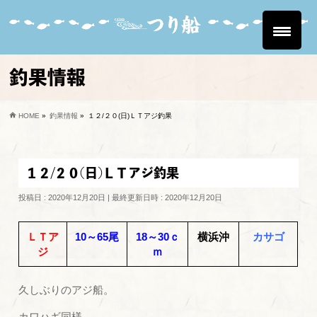
釣果情報
HOME
»
釣果情報
»
１２/２０(日)ＬＴアジ釣果
１２/２０(日)ＬＴアジ釣果
投稿日 : 2020年12月20日
最終更新日時 : 2020年12月20日
ＬＴア
10～65尾
18～30ｃ
横浜沖
カサゴ
ジ
ｍ
久しぶりのアジ船。
カワハギ同様