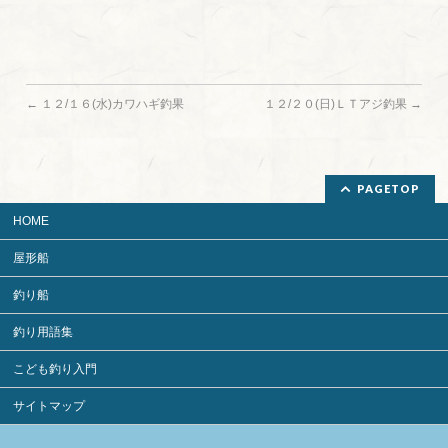
←
１２/１６(水)カワハギ釣果
１２/２０(日)ＬＴアジ釣果
→
PAGETOP
HOME
屋形船
釣り船
釣り用語集
こども釣り入門
サイトマップ