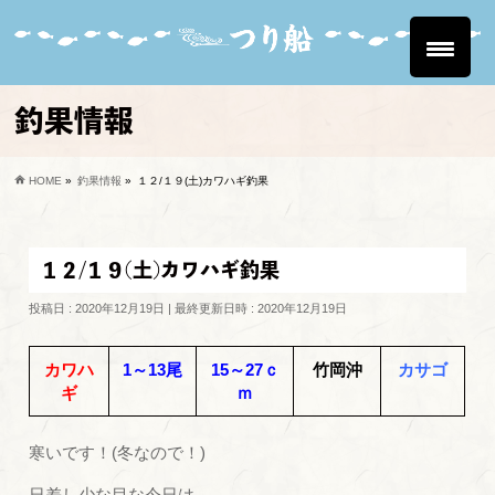
釣果情報
HOME
»
釣果情報
»
１２/１９(土)カワハギ釣果
１２/１９(土)カワハギ釣果
投稿日 : 2020年12月19日
最終更新日時 : 2020年12月19日
カワハ
1～13尾
15～27ｃ
竹岡沖
カサゴ
ギ
ｍ
寒いです！(冬なので！)
日差し少な目な今日は