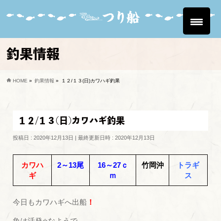
釣果情報
HOME
»
釣果情報
»
１２/１３(日)カワハギ釣果
１２/１３(日)カワハギ釣果
投稿日 : 2020年12月13日
最終更新日時 : 2020年12月13日
カワハ
2～13尾
16～27ｃ
竹岡沖
トラギ
ギ
ｍ
ス
今日もカワハギへ出船
！
魚は活発⭐なようで