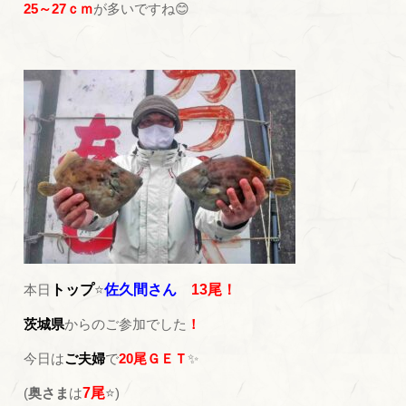
25～27ｃｍ
が多いですね😊
本日
トップ
⭐
佐久間さん
13尾！
茨城県
からのご参加でした
！
今日は
ご夫婦
で
20尾ＧＥＴ
✨
(
奥さま
は
7尾
⭐)