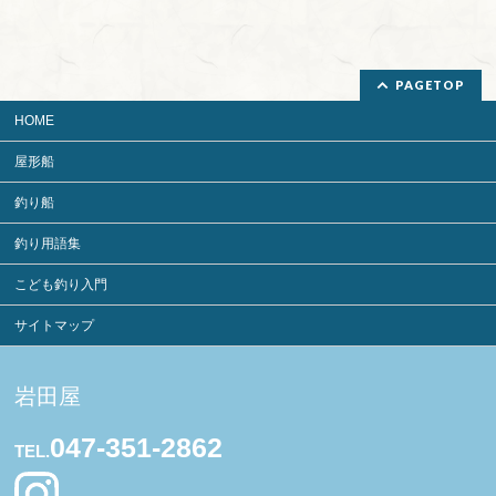
PAGETOP
HOME
屋形船
釣り船
釣り用語集
こども釣り入門
サイトマップ
岩田屋
047-351-2862
TEL.