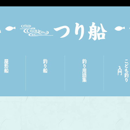
屋形船
釣り船
釣り用語集
こども釣り
入門