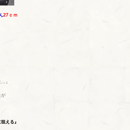
ん
27ｃｍ
は…』
たが
に狙える』