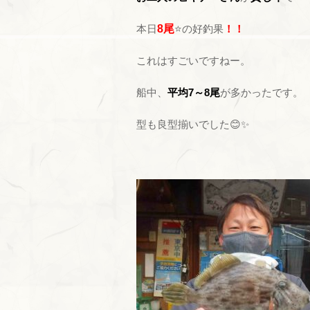
本日
8尾
⭐の好釣果
！！
これはすごいですねー。
船中、
平均7～8尾
が多かったです。
型も良型揃いでした😊✨