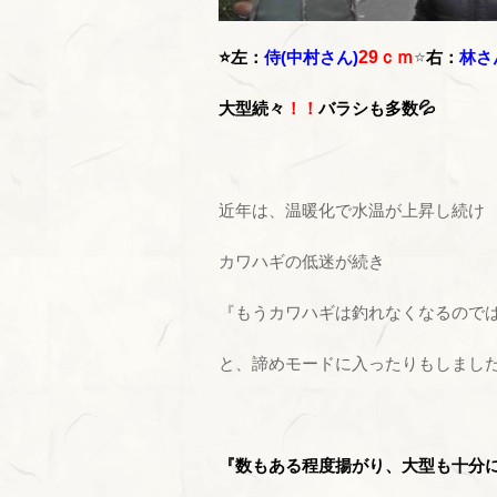
⭐左：
侍(中村さん)
29ｃｍ
⭐
右：
林さ
大型続々
！！
バラシも多数💦
近年は、温暖化で水温が上昇し続け
カワハギの低迷が続き
『もうカワハギは釣れなくなるので
と、諦めモードに入ったりもしまし
『数もある程度揚がり、大型も十分