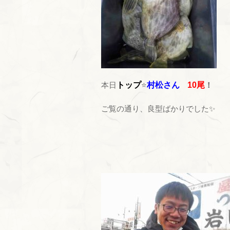
本日
トップ
⭐
村松さん
10尾
！
ご覧の通り、良型ばかりでした✨