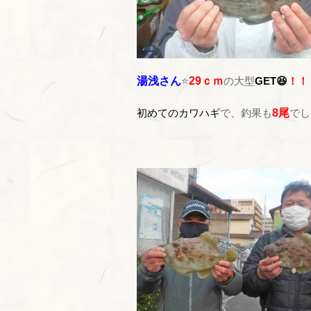
湯浅さん
⭐
29ｃｍ
の大型
GET😆
！！
初めてのカワハギ
で、釣果も
8尾
でし