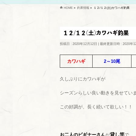
HOME
»
釣果情報
»
１２/１２(土)カワハギ釣果
１２/１２(土)カワハギ釣果
投稿日 : 2020年12月12日
最終更新日時 : 2020年1
カワハギ
2～10尾
久しぶりにカワハギが
シーズンらしい良い動きを見せてい
この好調が、長く続いて欲しい！！
お二人のビギナーさん
が
貸し竿
で