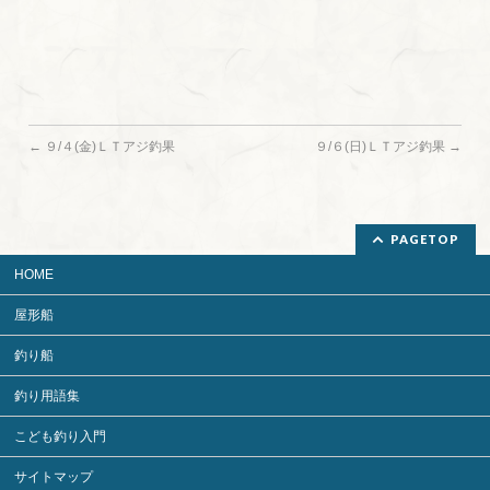
←
９/４(金)ＬＴアジ釣果
９/６(日)ＬＴアジ釣果
→
PAGETOP
HOME
屋形船
釣り船
釣り用語集
こども釣り入門
サイトマップ