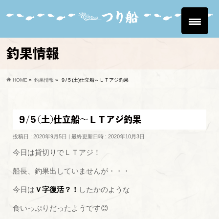
釣果情報
HOME
»
釣果情報
»
９/５(土)仕立船～ＬＴアジ釣果
９/５(土)仕立船～ＬＴアジ釣果
投稿日 : 2020年9月5日
最終更新日時 : 2020年10月3日
今日は貸切りでＬＴアジ！
船長、釣果出していませんが・・・
今日は
Ｖ字復活？！
したかのような
食いっぷりだったようです😊