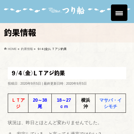
釣果情報
HOME
»
釣果情報
»
９/４(金)ＬＴアジ釣果
９/４(金)ＬＴアジ釣果
投稿日 : 2020年9月5日
最終更新日時 : 2020年9月5日
ＬＴア
20～38
18～27
横浜
マサバ・イ
ジ
尾
ｃｍ
沖
シモチ
状況は、昨日とほとんど変わりませんでした。
ま、安定している、と言っても過言ではない？