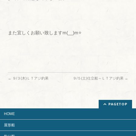
また宜しくお願い致しますm(__)m⭐
←
９/３(木)ＬＴアジ釣果
９/５(土)仕立船～ＬＴアジ釣果
→
PAGETOP
HOME
屋形船