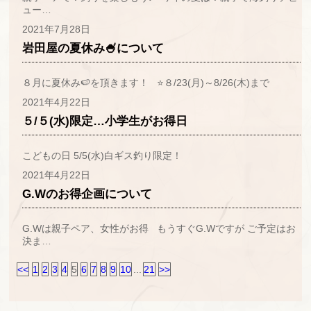
ュー…
2021年7月28日
岩田屋の夏休み🍧について
８月に夏休み🍉を頂きます！ ⭐８/23(月)～8/26(木)まで
2021年4月22日
５/５(水)限定…小学生がお得日
こどもの日 5/5(水)白ギス釣り限定！
2021年4月22日
G.Wのお得企画について
G.Wは親子ペア、女性がお得 もうすぐG.Wですが ご予定はお
決ま…
<<
1
2
3
4
5
6
7
8
9
10
...
21
>>