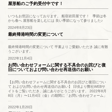
屋形船のご予約受付中です！
いつもお世話になっております。 船宿岩田屋です！ 季節は冬
から春へ 屋形船を楽しむには 良い季節になって参りました♪
2024年8月23日
最終帰港時間の変更について
最終帰港時間の変更について 平素よりご愛顧いただき 誠に有難
うございます。
2022年11月4日
お問い合わせフォームに関する不具合のお詫びと復
旧についておよび問い合わせ再送信のお願い
【お問い合わせフォームに関する不具合のお詫びと復旧につい
て およびお問い合わせ再送信のお願い】 日頃より弊社WEBサ
イトをご覧いただき、誠にありがとうございます。 2022年8月
8日（月）〜11月4日（金）の期間に「お問い合わせフォーム」
…
2022年1月20日