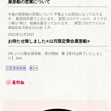
屋形船の営業について
今後の屋形船の営業について 平素よりお世話になっておりま
す。 船宿岩田屋でございます。 新型コロナウィルス、オミクロ
ン株が 再び、猛威を振るっております。 新型コロナウイルス
感染症拡大防止のため １月…
2021年11月26日
お待たせ致しました⭐12月限定乗合屋形船⭐
2年ぶりの乗合屋形船…受付開始 🔵【受付は終了いたしまし
た】 &nb…
1
2
3
4
5
6
...
8
>>