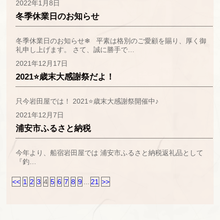
2022年1月8日
冬季休業日のお知らせ
冬季休業日のお知らせ❄ 平素は格別のご愛顧を賜り、厚く御
礼申し上げます。 さて、誠に勝手で…
2021年12月17日
2021⭐歳末大感謝祭だよ！
只今岩田屋では！ 2021⭐歳末大感謝祭開催中♪
2021年12月7日
浦安市ふるさと納税
今年より、船宿岩田屋では 浦安市ふるさと納税返礼品として
『釣…
<<
1
2
3
4
5
6
7
8
9
...
21
>>