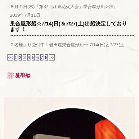
８月１日(木)『第37回江東花火大会』乗合屋形船 出船…
2019年7月11日
乗合屋形船☆7/14(日)＆7/27(土)出船決定しており
ます！
２名様より受付中！岩田屋乗合屋形船☆ 7/14(日)と7/27(土…
<<
1
2
3
4
5
6
7
8
>>