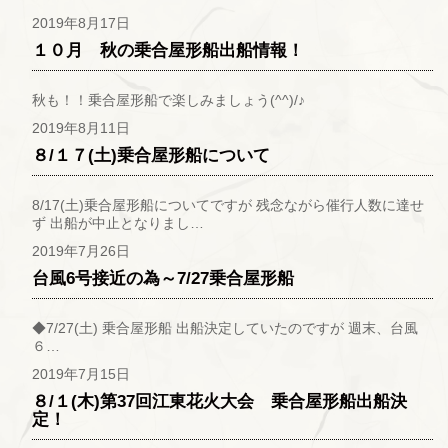
2019年8月17日
１０月 秋の乗合屋形船出船情報！
秋も！！乗合屋形船で楽しみましょう(^^)/♪
2019年8月11日
８/１７(土)乗合屋形船について
8/17(土)乗合屋形船についてですが 残念ながら催行人数に達せ
ず 出船が中止となりまし…
2019年7月26日
台風6号接近の為～7/27乗合屋形船
◆7/27(土) 乗合屋形船 出船決定していたのですが 週末、台風
６…
2019年7月15日
８/１(木)第37回江東花火大会 乗合屋形船出船決
定！