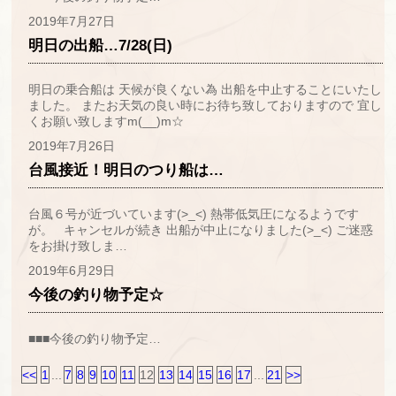
2019年7月27日
明日の出船…7/28(日)
明日の乗合船は 天候が良くない為 出船を中止することにいたし
ました。 またお天気の良い時にお待ち致しておりますので 宜し
くお願い致しますm(__)m☆
2019年7月26日
台風接近！明日のつり船は…
台風６号が近づいています(>_<) 熱帯低気圧になるようです
が。 キャンセルが続き 出船が中止になりました(>_<) ご迷惑
をお掛け致しま…
2019年6月29日
今後の釣り物予定☆
■■■今後の釣り物予定…
<<
1
...
7
8
9
10
11
12
13
14
15
16
17
...
21
>>