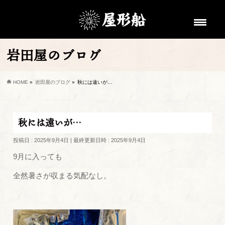
岩田屋のブログ
HOME
»
岩田屋のブログ
»
秋には遠いが…
秋には遠いが…
投稿日 : 2025年9月4日
最終更新日時 : 2025年9月4日
9月に入っても
全然暑さが収まる気配なし。