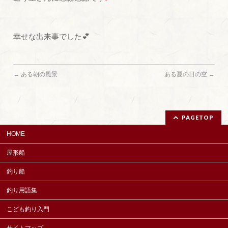
幸せな出来事でした💕
←
ある朝の風景
ある夏の日の空
→
PAGETOP
HOME
屋形船
釣り船
釣り用語集
こども釣り入門