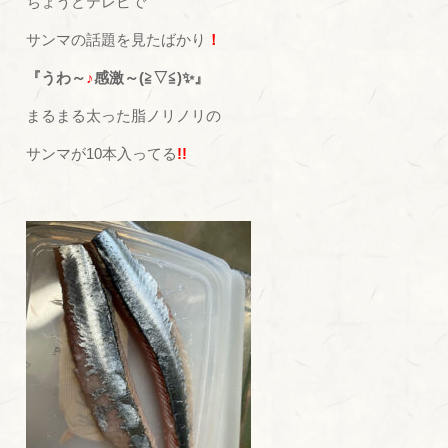
ちょうどテレビで
サンマの話題を見たばかり
！
『うわ～
♪
感激～(≧▽≦)✨』
まるまる太った脂ノリノリの
サンマが10本入ってる
!!