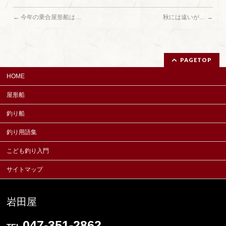
←
今年の乗合屋形船は…
秋には遠いが…
→
PAGETOP
HOME
屋形船
釣り船
釣り用語集
こども釣り入門
サイトマップ
岩田屋
047-351-2862