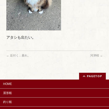
アタシも出たい。
←
近付く…暮れ。
河津桜
→
PAGETOP
HOME
屋形船
釣り船