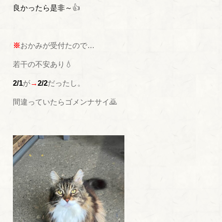
良かったら是非～
👍
※
おかみが受付たので…
若干の不安あり💧
2/1
が
→
2/2
だったし。
間違っていたらゴメンナサイ🙇