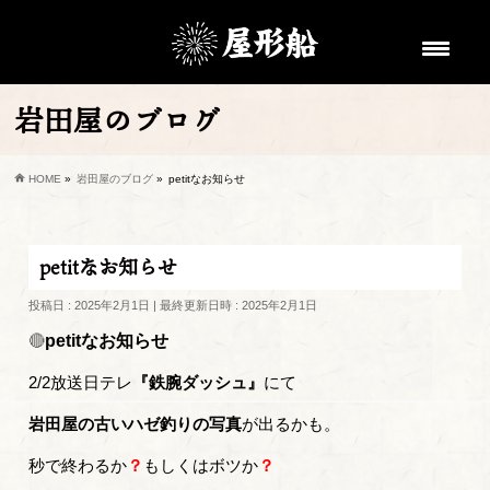
岩田屋のブログ
HOME
»
岩田屋のブログ
»
petitなお知らせ
petitなお知らせ
投稿日 : 2025年2月1日
最終更新日時 : 2025年2月1日
🔴
petitなお知らせ
2/2放送日テレ
『鉄腕ダッシュ』
にて
岩田屋の古いハゼ釣りの写真
が出るかも。
秒で終わるか
？
もしくはボツか
？