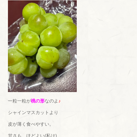
一粒一粒が
桃の形
なのよ
♪
シャインマスカットより
皮が薄く食べやすい。
甘さも、ほどよい(私は)