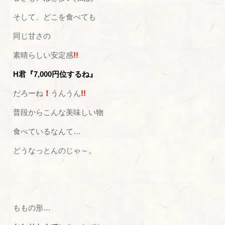
そして、どこを食べても
同じ甘さの
素晴らしい安定感
!!
H君『7,000円位するね』
だろーね
！
うんうん
!!
普段からこんな美味しい物
食べているなんて…
どうなっとんのじゃ～。
ももの形…