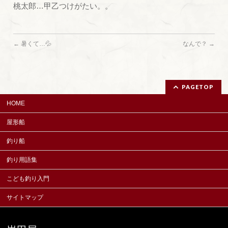
桃太郎…甲乙つけがたい。。
←
暑くて…💦
なんで？
→
PAGETOP
HOME
屋形船
釣り船
釣り用語集
こども釣り入門
サイトマップ