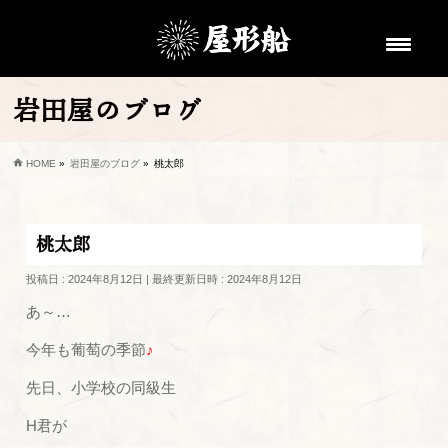
岩田屋のブログ
HOME
»
岩田屋のブログ
»
桃太郎
桃太郎
投稿日 : 2024年8月12日
最終更新日時 : 2024年8月12日
あ～…
今年も葡萄の季節
♪
先日、小学校の同級生
H君が