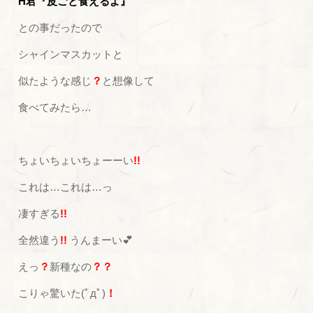
H君『皮ごと食えるよ』
との事だったので
シャインマスカットと
似たような感じ
？
と想像して
食べてみたら…
ちょいちょいちょーーい
!!
これは…これは…っ
凄すぎる
!!
全然違う
!!
うんまーい💕
えっ
？
新種なの
？？
こりゃ驚いた(ﾟдﾟ)
！