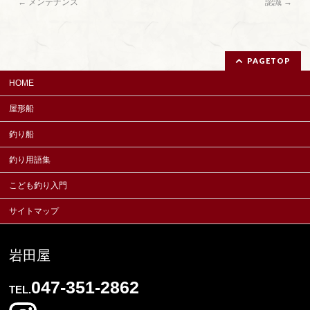
←
メンテナンス
認識
→
PAGETOP
HOME
屋形船
釣り船
釣り用語集
こども釣り入門
サイトマップ
岩田屋
047-351-2862
TEL.