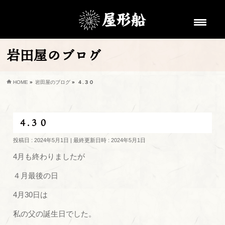
岩田屋のブログ
HOME
»
岩田屋のブログ
»
４.３０
４.３０
投稿日 : 2024年5月1日
最終更新日時 : 2024年5月1日
4月も終わりましたが
４月最後の日
4月30日は
私の父の誕生日でした。