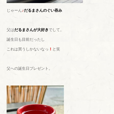
じゃーん
♪
だるまさんのぐい吞み
父は
だるまさんが大好き
でして。
誕生日も目前だったし
これは買うしかないなっ
！
と笑
父への誕生日プレゼント。