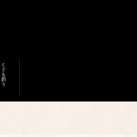
こども釣り
門