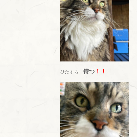
待つ
！！
ひたすら