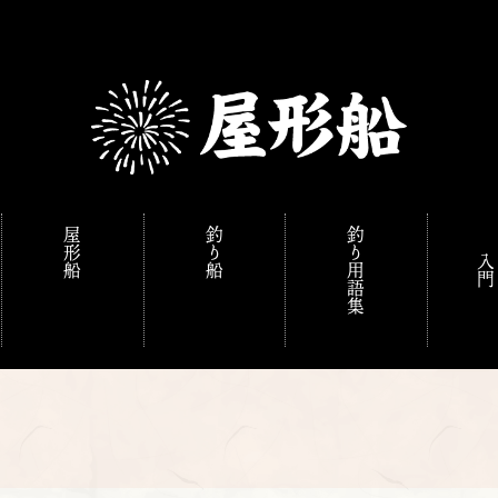
屋形船
釣り船
釣り用語集
入