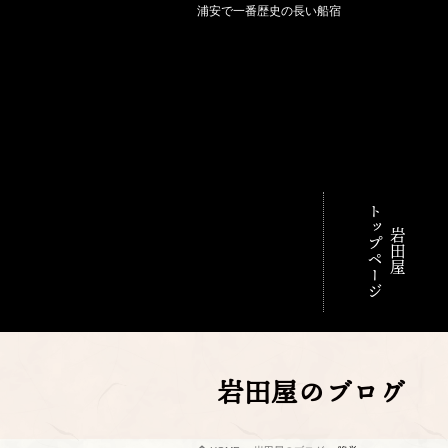
浦安で一番歴史の長い船宿
トップページ
岩田屋
岩田屋のブログ