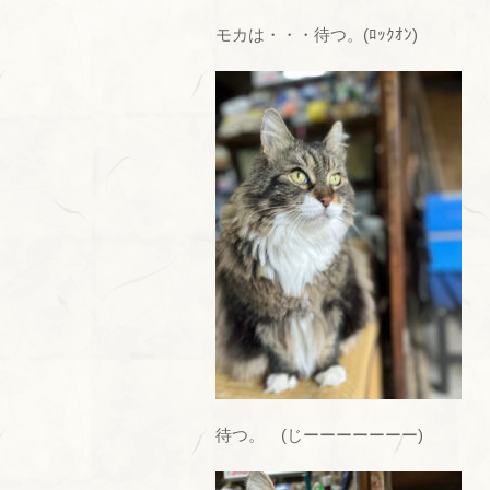
モカは・・・待つ。(ﾛｯｸｵﾝ)
待つ。 (じーーーーーーー)