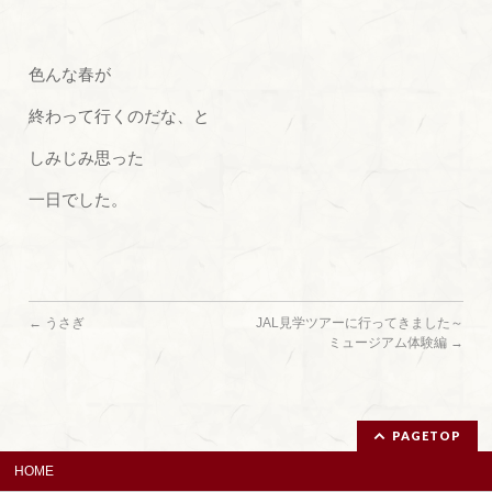
色んな春が
終わって行くのだな、と
しみじみ思った
一日でした。
←
うさぎ
JAL見学ツアーに行ってきました～
ミュージアム体験編
→
PAGETOP
HOME