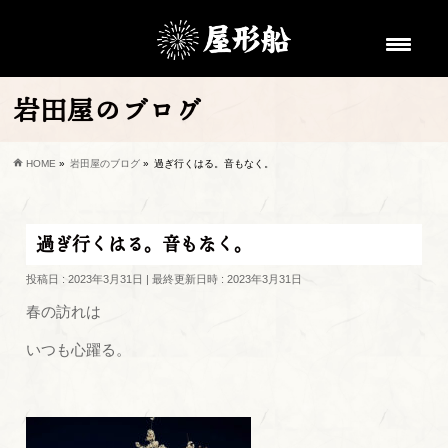
岩田屋のブログ
HOME
»
岩田屋のブログ
»
過ぎ行くはる。音もなく。
過ぎ行くはる。音もなく。
投稿日 : 2023年3月31日
最終更新日時 : 2023年3月31日
春の訪れは
いつも心躍る。