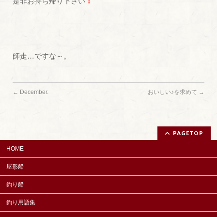
是非お持ち帰り下さい
！
師走…ですな～。
←
December.
おいしい♪を求めて
→
PAGETOP
HOME
屋形船
釣り船
釣り用語集