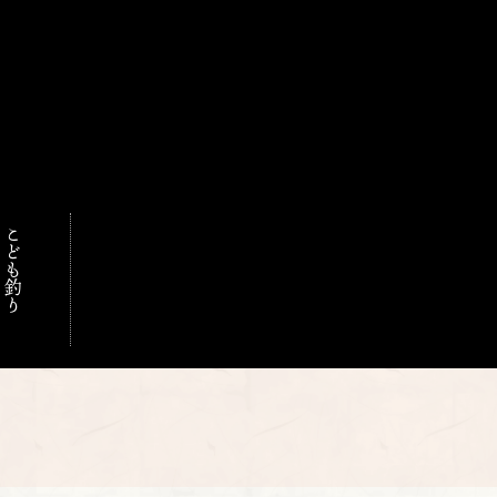
こども釣り
門