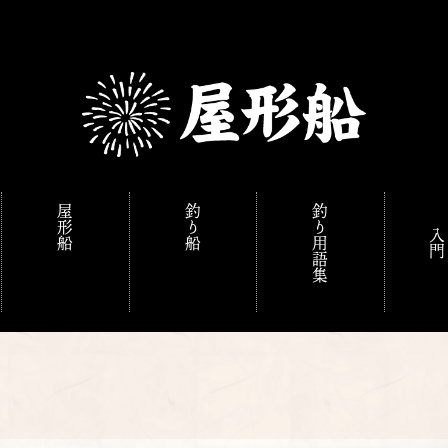
屋形船
釣り船
釣り用語集
入