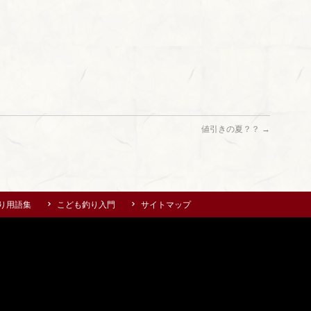
値引きの夏？？
→
り用語集
こども釣り入門
サイトマップ