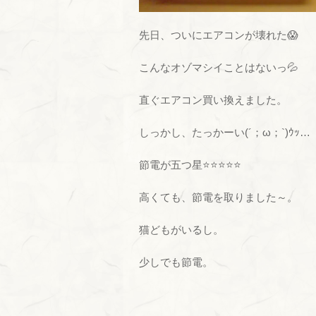
先日、ついにエアコンが壊れた😱
こんなオゾマシイことはないっ💦
直ぐエアコン買い換えました。
しっかし、たっかーい(´；ω；`)ｳｯ…
節電が五つ星⭐⭐⭐⭐⭐
高くても、節電を取りました～。
猫どもがいるし。
少しでも節電。