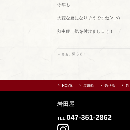
今年も
大変な夏になりそうですね(>_<)
熱中症、気を付けましょう！
←
さぁ、帰るぞ！
HOME
屋形船
釣り船
釣
岩田屋
047-351-2862
TEL.