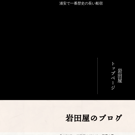
浦安で一番歴史の長い船宿
トップページ
岩田屋
岩田屋のブログ