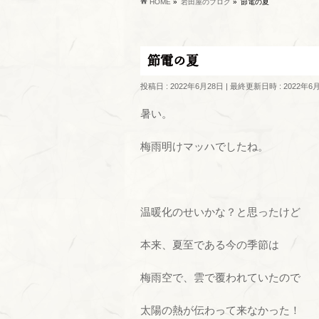
HOME
»
岩田屋のブログ
»
節電の夏
節電の夏
投稿日 : 2022年6月28日
最終更新日時 : 2022年6
暑い。
梅雨明けマッハでしたね。
温暖化のせいかな？と思ったけど
本来、夏至である今の季節は
梅雨空で、雲で覆われていたので
太陽の熱が伝わって来なかった！