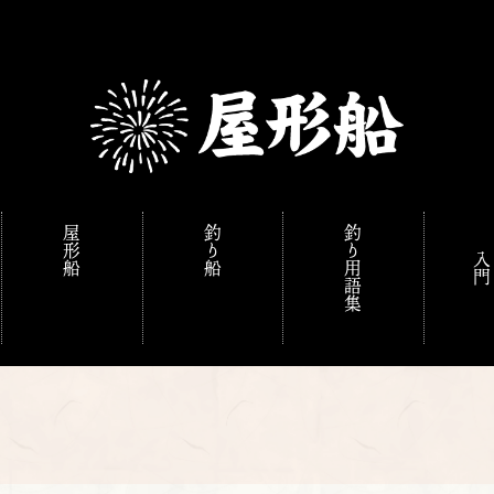
屋形船
釣り船
釣り用語集
入