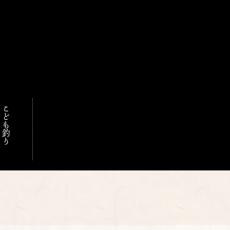
こども釣り
門