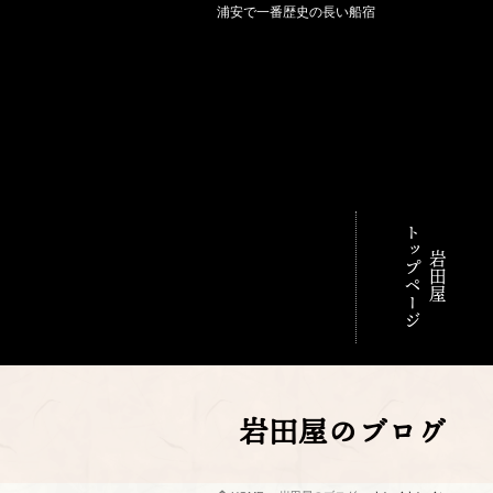
浦安で一番歴史の長い船宿
トップページ
岩田屋
岩田屋のブログ