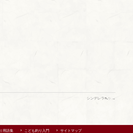
シンデレラ👠✨
→
り用語集
こども釣り入門
サイトマップ