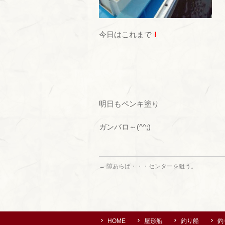
今日はこれまで
！
明日もペンキ塗り
ガンバロ～(^^;)
←
隙あらば・・・センターを狙う。
HOME
屋形船
釣り船
釣