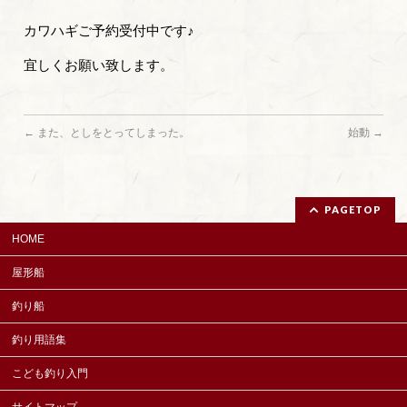
カワハギご予約受付中です♪
宜しくお願い致します。
←
また、としをとってしまった。
始動
→
PAGETOP
HOME
屋形船
釣り船
釣り用語集
こども釣り入門