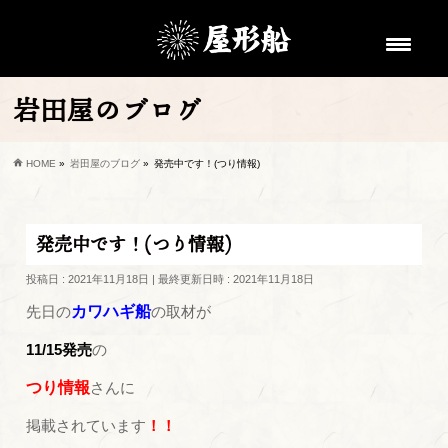
岩田屋のブログ
HOME
»
岩田屋のブログ
»
発売中です！(つり情報)
発売中です！(つり情報)
投稿日 : 2021年11月18日
最終更新日時 : 2021年11月18日
先日の
カワハギ船
の取材が
11/15発売
の
つり情報
さんに
掲載されています
！！