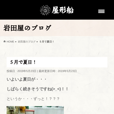
岩田屋のブログ
HOME
»
岩田屋のブログ
»
５月で夏日！
５月で夏日！
投稿日 : 2019年5月23日
最終更新日時 : 2019年5月23日
いよいよ夏日が・・・
しばらく続きそうですね(>_<)！！
というか・・・ずっと！？？？