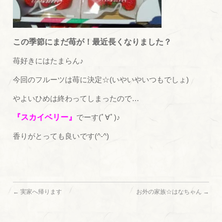
この季節にまだ苺が！最近長くなりました？
苺好きにはたまらん♪
今回のフルーツは苺に決定☆(いやいやいつもでしょ)
やよいひめは終わってしまったので…
『スカイベリー』
でーす(ﾟ∀ﾟ)♪
香りがとっても良いです(^-^)
←
実家へ帰ります
お外の家族☆はなちゃん
→