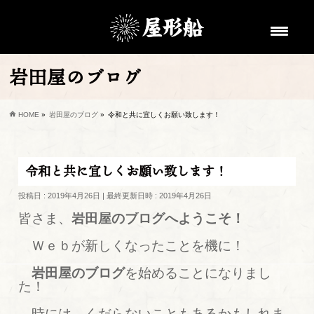
岩田屋のブログ
HOME
»
岩田屋のブログ
»
令和と共に宜しくお願い致します！
令和と共に宜しくお願い致します！
投稿日 : 2019年4月26日
最終更新日時 : 2019年4月26日
皆さま、
岩田屋のブログへようこそ！
Ｗｅｂが新しくなったことを機に！
岩田屋のブログ
を始めることになりまし
た！
時には、くだらないこともあるかもしれま