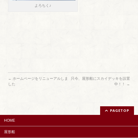
よろちく♪
←
ホームページをリニューアルしま
只今、屋形船にスカイデッキを設置
した
中！！
→
PAGETOP
HOME
屋形船